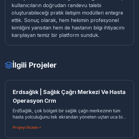
kullanıcıların doğrudan randevu talebi
oluşturabileceği pratik iletişim modülleri entegre
ettik. Sonuç olarak, hem hekimin profesyonel
kimliğini yansıtan hem de hastanın bilgi ihtiyacını
karşılayan temiz bir platform sunduk.
İlgili Projeler
ER
CRM
Erdsağlık | Sağlık Çağrı Merkezi Ve Hasta
Operasyon Crm
ErdSağlık, çok bölgeli bir sağlık çağrı merkezinin tüm
hasta yolculuğunu tek ekrandan yöneten uçtan uca bir
operasyon CRM'dir. Basit bir kayıt defterinin ötesine
Projeyi İncele
geçerek; gelen çağrıların ilgili kişiye, oradan
randevuya, randevunun tedavi ve takip sürecine