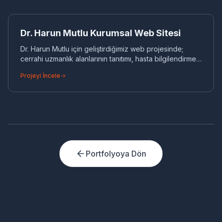
dönüştüğü kesintisiz bir akış kurar. Yönetim paneli;
DR
bölge, temsilci ve kampanya bazında anlık durumu
gösterirken, yetki yönetimi her ekibin yalnızca kendi
KURUMSAL WEB
Dr. Harun Mutlu Kurumsal Web Sitesi
verisini görmesini sağlar. Esnek yapısı sayesinde yeni
bölge, branş veya çağrı tipi kısa sürede eklenebilir.
Dr. Harun Mutlu için geliştirdiğimiz web projesinde;
cerrahi uzmanlık alanlarının tanıtımı, hasta bilgilendirme
rehberleri ve hızlı randevu altyapısı sağlanmıştır
Projeyi İncele
Portfolyoya Dön