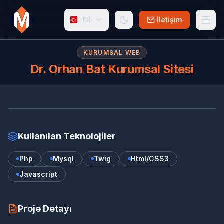
TR
İletişim
KURUMSAL WEB
Dr. Orhan Bat Kurumsal Sitesi
DR
www.profdrorhanbat.com.tr/
Kullanılan Teknolojiler
Php
Mysql
Twig
Html/CSS3
Javascript
Proje Detayı