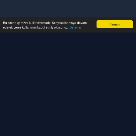
Bu sitede çerezler kullanılmaktadır. Siteyi kullanmaya devam
Tamam
ederek çerez kullanımını kabul etmiş olursunuz.
Detaylar
CRM sistemleri, SaaS platformları, API
entegrasyonları ve kurumsal web çözümleri