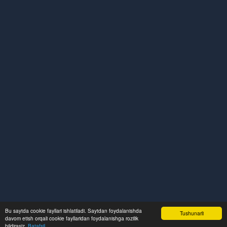
Bu saytda cookie fayllari ishlatiladi. Saytdan foydalanishda
Tushunarli
davom etish orqali cookie fayllaridan foydalanishga rozilik
bildirasiz.
Batafsil