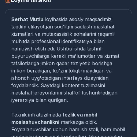
Serhat Mutlu
loyihasida asosiy maqsadimiz
taqdim etilayotgan sog'liqni saqlash maslahat
xizmatlari va mutaxassislik sohalarini raqamli
muhitda professional identifikatsiya bilan
namoyish etish edi. Ushbu ishda tashrif
buyuruvchilarga kerakli ma'lumotlar va xizmat
tafsilotlariga imkon qadar tez yetib borishga
imkon beradigan, ko'zni toliqtirmaydigan va
ishonch uyg'otadigan interfeys dizaynidan
foydalandik. Saytdagi kontent tuzilmasini
maslahat jarayonlarini shaffof tushuntiradigan
iyerarxiya bilan qurilgan.
Texnik infratuzilmada
tezlik va mobil
moslashuvchanlikni
markazga oldik.
Foydalanuvchilar uchun ham ish stoli, ham mobil
qurilmalardan xizmat kontentlari, blog yozuvlari