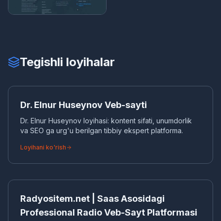
Tegishli loyihalar
DR
KORPORATIV VEB-SAYT
Dr. Elnur Huseynov Veb-sayti
Dr. Elnur Huseynov loyihasi: kontent sifati, unumdorlik
va SEO ga urg'u berilgan tibbiy ekspert platforma.
Loyihani ko'rish
RA
SAAS DASTURIY TAAMINOT
Radyositem.net | Saas Asosidagi
Professional Radio Veb-Sayt Platformasi