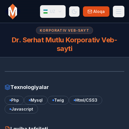
UZ
Aloqa
KORPORATIV VEB-SAYT
Dr. Serhat Mutlu Korporativ Veb-
sayti
DR
www.serhatmutlu.com.tr/
Texnologiyalar
Php
Mysql
Twig
Html/CSS3
Javascript
Loyiha tafsiloti