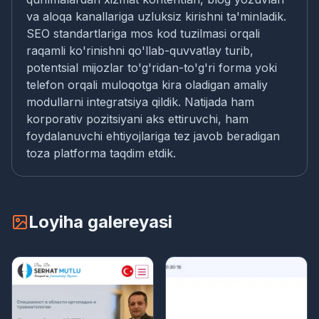
va aloqa kanallariga uzluksiz kirishni ta'minladik.
SEO standartlariga mos kod tuzilmasi orqali
raqamli ko'rinishni qo'llab-quvvatlay turib,
potentsial mijozlar to'g'ridan-to'g'ri forma yoki
telefon orqali muloqotga kira oladigan amaliy
modullarni integratsiya qildik. Natijada ham
korporativ pozitsiyani aks ettiruvchi, ham
foydalanuvchi ehtiyojlariga tez javob beradigan
toza platforma taqdim etdik.
Loyiha galereyasi