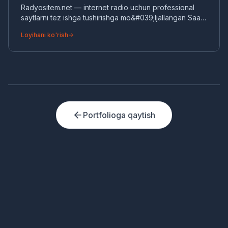
Radyositem.net — internet radio uchun professional
saytlarni tez ishga tushirishga mo&#039;ljallangan SaaS
platforma.
Loyihani ko'rish
Portfolioga qaytish