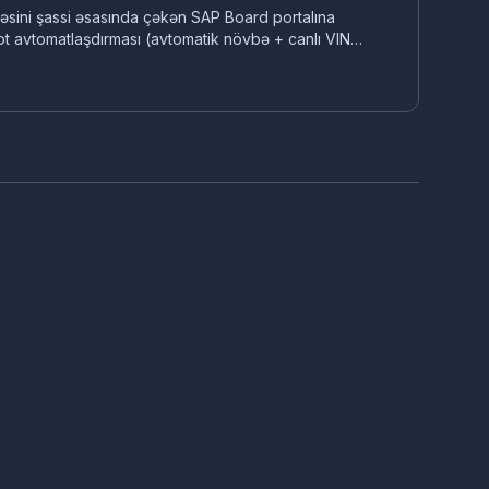
əsini şassi əsasında çəkən SAP Board portalına
 bot avtomatlaşdırması (avtomatik növbə + canlı VIN