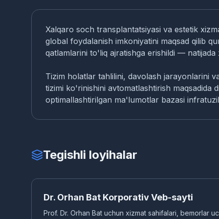
Xalqaro soch transplantatsiyasi va estetik xiz
global foydalanish imkoniyatini maqsad qilib q
qatlamlarini to'liq ajratishga erishildi — natijad
Tizim holatlar tahlilini, davolash jarayonlarini
tizimi ko'rinishini avtomatlashtirish maqsadida
optimallashtirilgan ma'lumotlar bazasi infratuzi
Tegishli loyihalar
DR
KORPORATIV VEB-SAYT
Dr. Orhan Bat Korporativ Veb-sayti
Prof. Dr. Orhan Bat uchun xizmat sahifalari, bemorlar u