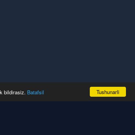
Tushunarli
k bildirasiz.
Batafsil