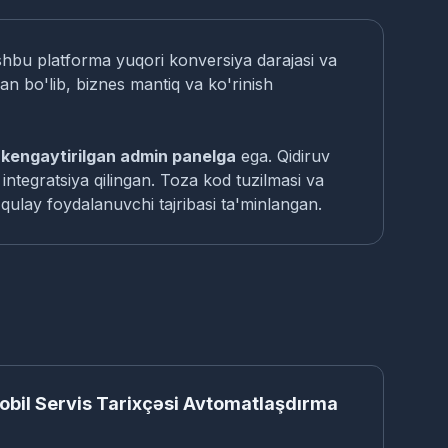
ushbu platforma yuqori konversiya darajasi va
an bo'lib, biznes mantiq va ko'rinish
i
kengaytirilgan admin panelga
ega. Qidiruv
tegratsiya qilingan. Toza kod tuzilmasi va
 qulay foydalanuvchi tajribasi ta'minlangan.
SA
bil Servis Tarixçəsi Avtomatlaşdırma