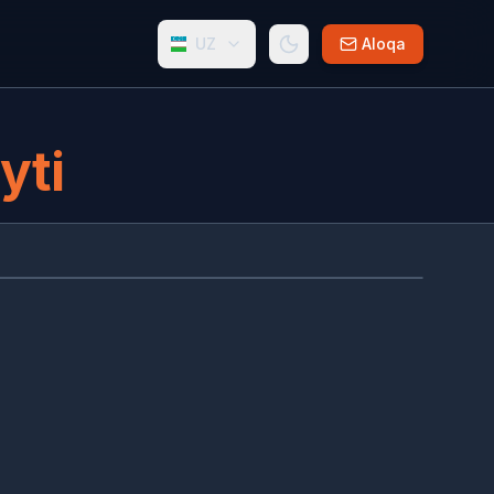
UZ
Aloqa
yti