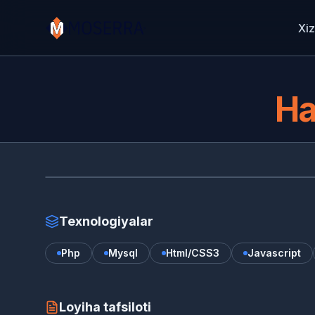
Xiz
Ha
www.hairplantland.com/
Texnologiyalar
Php
Mysql
Html/CSS3
Javascript
Loyiha tafsiloti