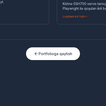
yt.
Köhnə SSH700 servis tarixç
Playwright ilə qoşulan ikili
axtarışı).
Loyihani ko'rish
Portfolioga qaytish