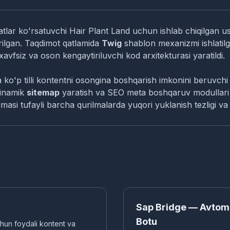
matlar ko'rsatuvchi Hair Plant Land uchun ishlab chiqilgan 
urilgan. Taqdimot qatlamida
Twig
shablon mexanizmi ishlatilg
a xavfsiz va oson kengaytiriluvchi kod arxitekturasi yaratildi.
 va ko'p tilli kontentni osongina boshqarish imkonini beruvch
 dinamik
sitemap
yaratish va SEO meta boshqaruv modullari in
lmasi tufayli barcha qurilmalarda yuqori yuklanish tezligi va
BOT VA API İNTEGRATSIYALARI
Sap Bridge — Avtomo
Botu
chun foydali kontent va