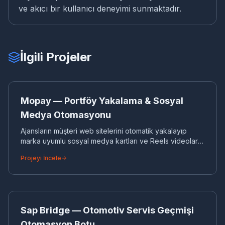
ve akıcı bir kullanıcı deneyimi sunmaktadır.
İlgili Projeler
MO
SAAS YAZILIM
Mopay — Portföy Yakalama & Sosyal
Medya Otomasyonu
Ajansların müşteri web sitelerini otomatik yakalayıp
marka uyumlu sosyal medya kartları ve Reels videoları
üreten, Instagram, Facebook ve Telegram’a tek
Projeyi İncele
panelden yayınlayan çok kiracılı (multi-tenant) SaaS
otomasyon platformu.
SA
BOT & API ENTEGRASYONLARI
Sap Bridge — Otomotiv Servis Geçmişi
Otomasyon Botu