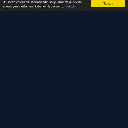
Bu sitede çerezler kullanılmaktadır. Siteyi kullanmaya devam
Tamam
ederek çerez kullanımını kabul etmiş olursunuz.
Detaylar
CRM sistemleri, SaaS platformları, API
entegrasyonları ve kurumsal web çözümleri
geliştiriyoruz. İş süreçlerinizi otomatize eder,
ekiplerinizi güçlendirir ve dijital büyümenizi
hızlandırırız.