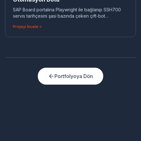
SAP Board portalına Playwright ile bağlanıp SSH700
servis tarihçesini şasi bazında çeken çift-bot
otomasyon (otomatik kuyruk + canlı VIN arama).
Projeyi İncele
Portfolyoya Dön