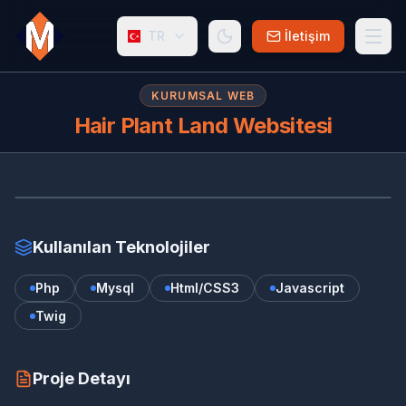
TR
İletişim
KURUMSAL WEB
Hair Plant Land Websitesi
HA
www.hairplantland.com/
Kullanılan Teknolojiler
Php
Mysql
Html/CSS3
Javascript
Twig
Proje Detayı