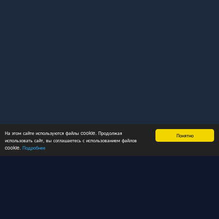
На этом сайте используются файлы cookie. Продолжая
Понятно
использовать сайт, вы соглашаетесь с использованием файлов
cookie.
Подробнее