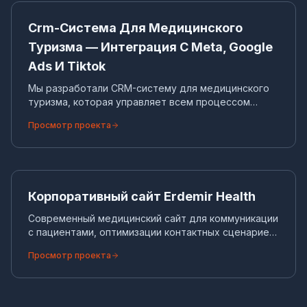
CRM-СИСТЕМА
Crm-Система Для Медицинского
Туризма — Интеграция С Meta, Google
Ads И Tiktok
Мы разработали CRM-систему для медицинского
туризма, которая управляет всем процессом
взаимодействия с международными пациентами
Просмотр проекта
— от первого контакта (WhatsApp, Instagram, веб-
формы) до завершения лечения и проживания,
предлагая поддержку нескольких валют и
Ко
автоматическое распределение задач.
КОРПОРАТИВНЫЙ САЙТ
Корпоративный сайт Erdemir Health
Современный медицинский сайт для коммуникации
с пациентами, оптимизации контактных сценариев
и роста конверсии обращений.
Просмотр проекта