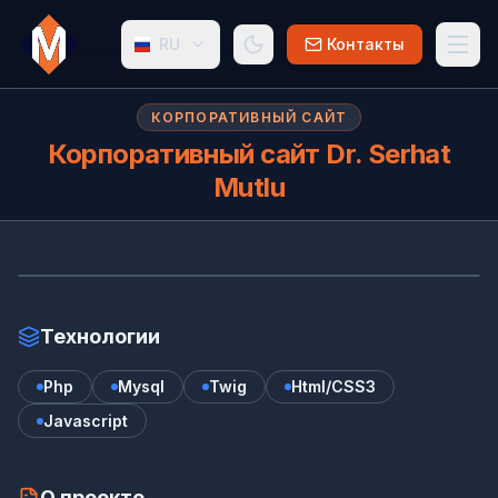
RU
Контакты
КОРПОРАТИВНЫЙ САЙТ
Корпоративный сайт Dr. Serhat
Mutlu
Ко
www.serhatmutlu.com.tr/
Технологии
Php
Mysql
Twig
Html/CSS3
Javascript
О проекте