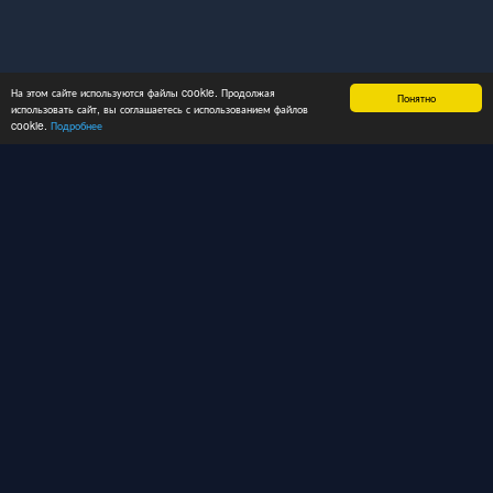
На этом сайте используются файлы cookie. Продолжая
Понятно
использовать сайт, вы соглашаетесь с использованием файлов
cookie.
Подробнее