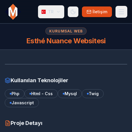
TR
İletişim
KURUMSAL WEB
Esthé Nuance Websitesi
ES
www.esthenuance.com
Kullanılan Teknolojiler
Php
Html - Css
Mysql
Twig
Javascript
Proje Detayı