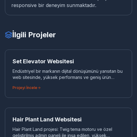
responsive bir deneyim sunmaktadır.
İlgili Projeler
SE
KURUMSAL WEB
Set Elevator Websitesi
Endüstriyel bir markanın dijital dönüşümünü yansıtan bu
web sitesinde, yüksek performans ve geniş ürün
kataloglarının yönetimi ön plandadır. Projenin geliştirilme
Projeyi İncele
sürecinde, hem masaüstü hem mobil cihazlarda
kusursuz çalışan responsive bir yapı kurgulanmış,
backend tarafında ise ölçeklenebilir ve yönetilebilir bir
HA
sistem tercih edilmiştir.
KURUMSAL WEB
Hair Plant Land Websitesi
Hair Plant Land projesi: Twig tema motoru ve özel
geliştirilmiş admin paneli ile inşa edilen, yüksek