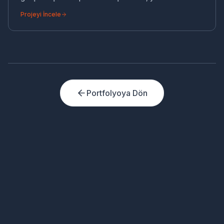
performanslı ve SEO uyumlu sağlık turizmi otomasyonu
Projeyi İncele
Portfolyoya Dön