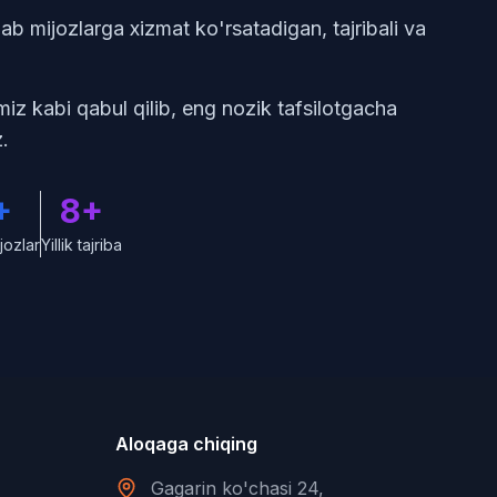
ab mijozlarga xizmat ko'rsatadigan, tajribali va
miz kabi qabul qilib, eng nozik tafsilotgacha
z.
+
8+
ozlar
Yillik tajriba
Aloqaga chiqing
Gagarin ko'chasi 24,