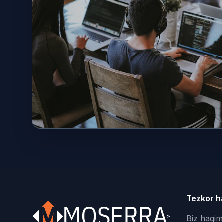
Tezkor h
Biz haqim