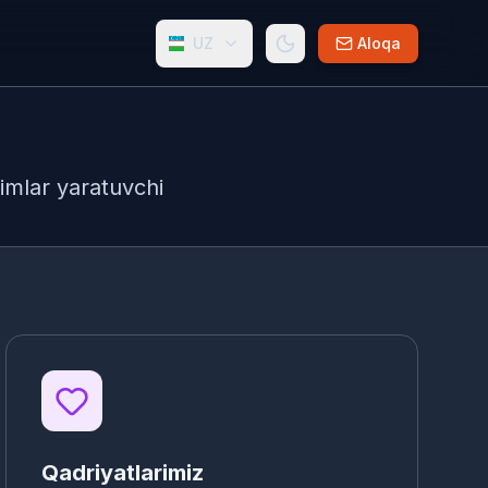
UZ
Aloqa
himlar yaratuvchi
Qadriyatlarimiz