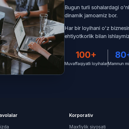
Bugun turli sohalardagi o'nl
dinamik jamoamiz bor.
Har bir loyihani o'z biznesi
ehtiyotkorlik bilan ishlaymi
100+
80
Muvaffaqiyatli loyihalar
Mamnun mij
avolalar
Korporativ
izda
Maxfiylik siyosati