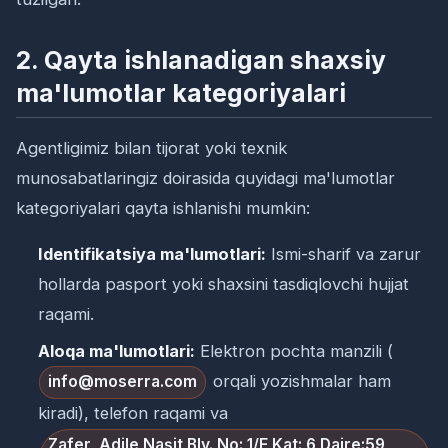
2. Qayta ishlanadigan shaxsiy
ma'lumotlar kategoriyalari
Agentligimiz bilan tijorat yoki texnik
munosabatlaringiz doirasida quyidagi ma'lumotlar
kategoriyalari qayta ishlanishi mumkin:
Identifikatsiya ma'lumotlari:
Ismi-sharif va zarur
hollarda pasport yoki shaxsini tasdiqlovchi hujjat
raqami.
Aloqa ma'lumotlari:
Elektron pochta manzili (
orqali yozishmalar ham
info@moserra.com
kiradi), telefon raqami va
Zafer, Adile Naşit Blv. No: 1/F Kat: 6 Daire:59,