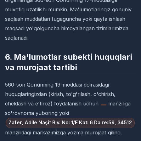
organlariga 560-son Qonunning 17-moddasiga
muvofiq uzatilishi mumkin. Ma'lumotlaringiz qonuniy
saqlash muddatlari tugaguncha yoki qayta ishlash
maqsadi yo'qolguncha himoyalangan tizimlarimizda
saqlanadi.
6. Ma'lumotlar subekti huquqlari
va murojaat tartibi
560-son Qonunning 19-moddasi doirasidagi
huquqlaringizdan (kirish, to'g'rilash, o'chirish,
cheklash va e'tiroz) foydalanish uchun
manziliga
so'rovnoma yuboring yoki
Zafer, Adile Naşit Blv. No: 1/F Kat: 6 Daire:59, 34512
manzilidagi markazimizga yozma murojaat qiling.