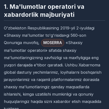
1. Ma'lumotlar operatori va
xabardorlik majburiyati
O'zbekiston Respublikasining 2019-yil 2-iyuldagi
«Shaxsiy ma'lumotlar to'g'risida»gi 560-son
Qonuniga muvofiq,
«Shaxsiy
MOSERRA
ma'lumotlar operatori» sifatida shaxsiy
ma'lumotlaringizning xavfsizligi va maxfiyligiga eng
yuqori darajada e'tibor qaratadi. Ushbu Xabarnoma
global dasturiy yechimlarimiz, loyihalarni boshqarish
jarayonlarimiz va raqamli platformalarimiz doirasida
shaxsiy ma'lumotlaringiz qanday maqsadlarda
ishlanishi, kimga uzatilishi mumkinligi va qonuniy
huquqlaringiz haqida sizni xabardor etish maqsadida
tuzilgan.