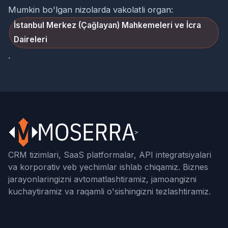
Mumkin bo'lgan nizolarda vakolatli organ:
İstanbul Merkez (Çağlayan) Mahkemeleri ve İcra
Daireleri
.
CRM tizimlari, SaaS platformalar, API integratsiyalari
va korporativ veb yechimlar ishlab chiqamiz. Biznes
jarayonlaringizni avtomatlashtiramiz, jamoangizni
kuchaytiramiz va raqamli o'sishingizni tezlashtiramiz.