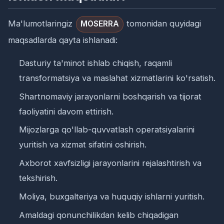
Ma'lumotlaringiz
tomonidan quyidagi
MOSERRA
maqsadlarda qayta ishlanadi:
Dasturiy ta'minot ishlab chiqish, raqamli
transformatsiya va maslahat xizmatlarini ko'rsatish.
Shartnomaviy jarayonlarni boshqarish va tijorat
faoliyatini davom ettirish.
Mijozlarga qo'llab-quvvatlash operatsiyalarini
yuritish va xizmat sifatini oshirish.
Axborot xavfsizligi jarayonlarini rejalashtirish va
tekshirish.
Moliya, buxgalteriya va huquqiy ishlarni yuritish.
Amaldagi qonunchilikdan kelib chiqadigan