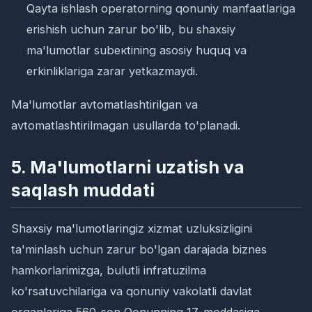
Qayta ishlash operatorning qonuniy manfaatlariga
erishish uchun zarur bo'lib, bu shaxsiy
ma'lumotlar subeкtining asosiy huquq va
erkinliklariga zarar yetkazmaydi.
Ma'lumotlar avtomatlashtirilgan va
avtomatlashtirilmagan usullarda to'planadi.
5. Ma'lumotlarni uzatish va
saqlash muddati
Shaxsiy ma'lumotlaringiz xizmat uzluksizligini
ta'minlash uchun zarur bo'lgan darajada biznes
hamkorlarimizga, bulutli infratuzilma
ko'rsatuvchilariga va qonuniy vakolatli davlat