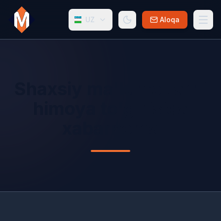
UZ
Aloqa
Shaxsiy ma'lumotlarni
himoya to'g'risida
xabarnoma