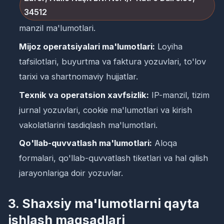
34512
manzil ma'lumotlari.
Mijoz operatsiyalari ma'lumotlari:
Loyiha
tafsilotlari, buyurtma va faktura yozuvlari, to'lov
tarixi va shartnomaviy hujjatlar.
Texnik va operatsion xavfsizlik:
IP-manzil, tizim
jurnal yozuvlari, cookie ma'lumotlari va kirish
vakolatlarini tasdiqlash ma'lumotlari.
Qo'llab-quvvatlash ma'lumotlari:
Aloqa
formalari, qo'llab-quvvatlash tiketlari va hal qilish
jarayonlariga doir yozuvlar.
3. Shaxsiy ma'lumotlarni qayta
ishlash maqsadlari