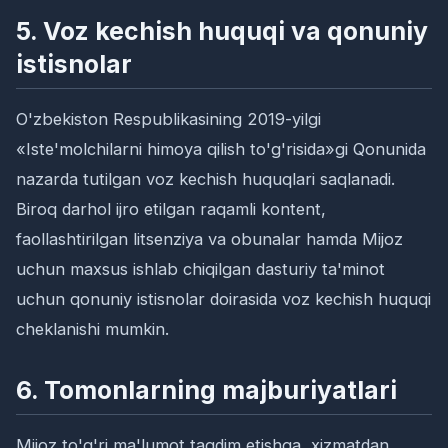
5. Voz kechish huquqi va qonuniy
istisnolar
O'zbekiston Respublikasining 2019-yilgi
«Iste'molchilarni himoya qilish to'g'risida»gi Qonunida
nazarda tutilgan voz kechish huquqlari saqlanadi.
Biroq darhol ijro etilgan raqamli kontent,
faollashtirilgan litsenziya va obunalar hamda Mijoz
uchun maxsus ishlab chiqilgan dasturiy ta'minot
uchun qonuniy istisnolar doirasida voz kechish huquqi
cheklanishi mumkin.
6. Tomonlarning majburiyatlari
Mijoz to'g'ri ma'lumot taqdim etishga, xizmatdan