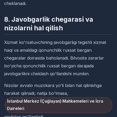
cheklanadi.
8. Javobgarlik chegarasi va
nizolarni hal qilish
Xizmat ko'rsatuvchining javobgarligi tegishli xizmat
haqi va amaldagi qonunchilik ruxsat bergan
chegaralar doirasida baholanadi. Bilvosita zararlar
bo'yicha qonunchilik ruxsat bergan darajada
javobgarlikni cheklash qo'llanilishi mumkin.
Nizolar avvalo muzokara yo'li bilan hal qilinishga
harakat qilinadi; natija bo'lmasa,
İstanbul Merkez (Çağlayan) Mahkemeleri ve İcra
Daireleri
qoidalari qo'llaniladi.