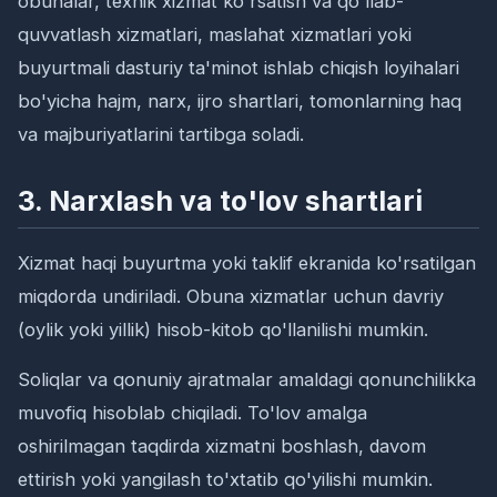
obunalar, texnik xizmat ko'rsatish va qo'llab-
quvvatlash xizmatlari, maslahat xizmatlari yoki
buyurtmali dasturiy ta'minot ishlab chiqish loyihalari
bo'yicha hajm, narx, ijro shartlari, tomonlarning haq
va majburiyatlarini tartibga soladi.
3. Narxlash va to'lov shartlari
Xizmat haqi buyurtma yoki taklif ekranida ko'rsatilgan
miqdorda undiriladi. Obuna xizmatlar uchun davriy
(oylik yoki yillik) hisob-kitob qo'llanilishi mumkin.
Soliqlar va qonuniy ajratmalar amaldagi qonunchilikka
muvofiq hisoblab chiqiladi. To'lov amalga
oshirilmagan taqdirda xizmatni boshlash, davom
ettirish yoki yangilash to'xtatib qo'yilishi mumkin.