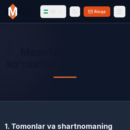
UZ
Aloqa
Masofaviy xizmat
ko'rsatish shartnomasi
1. Tomonlar va shartnomaning