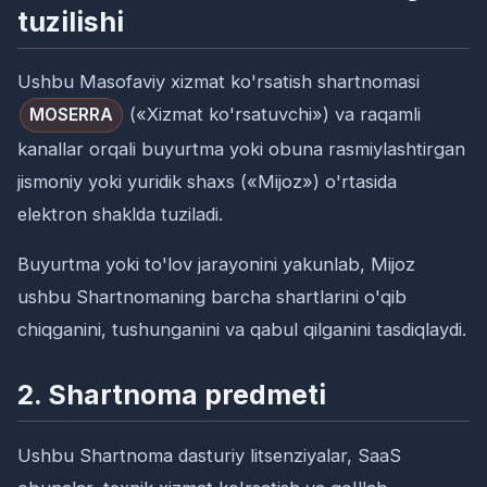
tuzilishi
Ushbu Masofaviy xizmat ko'rsatish shartnomasi
(«Xizmat ko'rsatuvchi») va raqamli
MOSERRA
kanallar orqali buyurtma yoki obuna rasmiylashtirgan
jismoniy yoki yuridik shaxs («Mijoz») o'rtasida
elektron shaklda tuziladi.
Buyurtma yoki to'lov jarayonini yakunlab, Mijoz
ushbu Shartnomaning barcha shartlarini o'qib
chiqganini, tushunganini va qabul qilganini tasdiqlaydi.
2. Shartnoma predmeti
Ushbu Shartnoma dasturiy litsenziyalar, SaaS