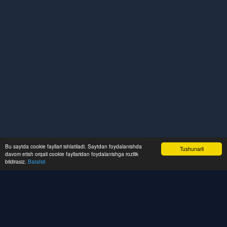
Bu saytda cookie fayllari ishlatiladi. Saytdan foydalanishda
Tushunarli
davom etish orqali cookie fayllaridan foydalanishga rozilik
bildirasiz.
Batafsil