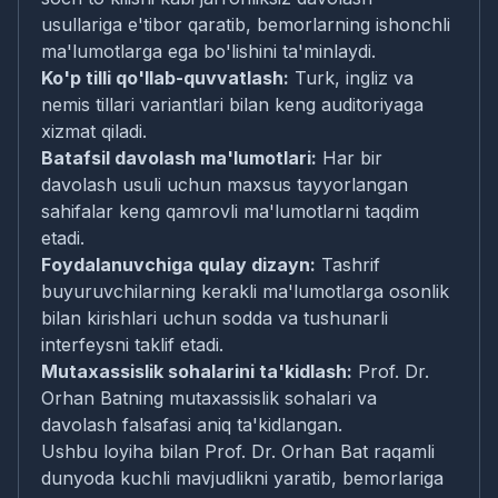
usullariga e'tibor qaratib, bemorlarning ishonchli
ma'lumotlarga ega bo'lishini ta'minlaydi.
Ko'p tilli qo'llab-quvvatlash:
Turk, ingliz va
nemis tillari variantlari bilan keng auditoriyaga
xizmat qiladi.
Batafsil davolash ma'lumotlari:
Har bir
davolash usuli uchun maxsus tayyorlangan
sahifalar keng qamrovli ma'lumotlarni taqdim
etadi.
Foydalanuvchiga qulay dizayn:
Tashrif
buyuruvchilarning kerakli ma'lumotlarga osonlik
bilan kirishlari uchun sodda va tushunarli
interfeysni taklif etadi.
Mutaxassislik sohalarini ta'kidlash:
Prof. Dr.
Orhan Batning mutaxassislik sohalari va
davolash falsafasi aniq ta'kidlangan.
Ushbu loyiha bilan Prof. Dr. Orhan Bat raqamli
dunyoda kuchli mavjudlikni yaratib, bemorlariga