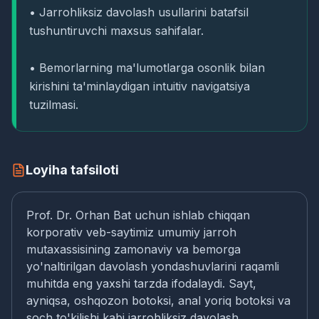
• Jarrohliksiz davolash usullarini batafsil
tushuntiruvchi maxsus sahifalar.
• Bemorlarning ma'lumotlarga osonlik bilan
kirishini ta'minlaydigan intuitiv navigatsiya
tuzilmasi.
Loyiha tafsiloti
Prof. Dr. Orhan Bat uchun ishlab chiqqan
korporativ veb-saytimiz umumiy jarroh
mutaxassisining zamonaviy va bemorga
yo'naltirilgan davolash yondashuvlarini raqamli
muhitda eng yaxshi tarzda ifodalaydi. Sayt,
ayniqsa, oshqozon botoksi, anal yoriq botoksi va
soch to'kilishi kabi jarrohliksiz davolash