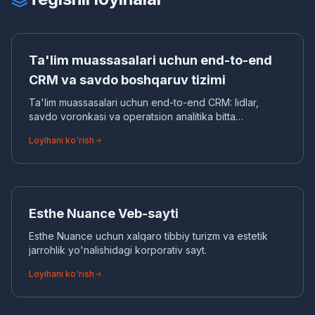
TA
CRM TIZIMI
Ta'lim muassasalari uchun end-to-end
CRM va savdo boshqaruv tizimi
Ta'lim muassasalari uchun end-to-end CRM: lidlar,
savdo voronkasi va operatsion analitika bitta
interfeysda.
Loyihani ko'rish
ES
KORPORATIV VEB-SAYT
Esthe Nuance Veb-sayti
Esthe Nuance uchun xalqaro tibbiy turizm va estetik
jarrohlik yo'nalishidagi korporativ sayt.
Loyihani ko'rish