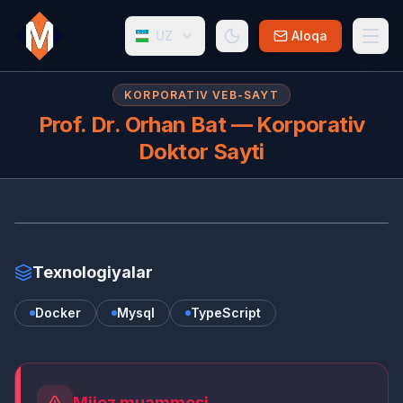
UZ
Aloqa
KORPORATIV VEB-SAYT
Prof. Dr. Orhan Bat — Korporativ
Doktor Sayti
PR
www.profdrorhanbat.com.tr
Texnologiyalar
Docker
Mysql
TypeScript
Mijoz muammosi