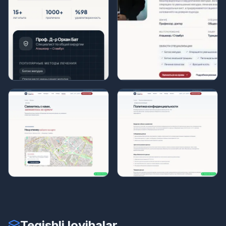
Tegishli loyihalar