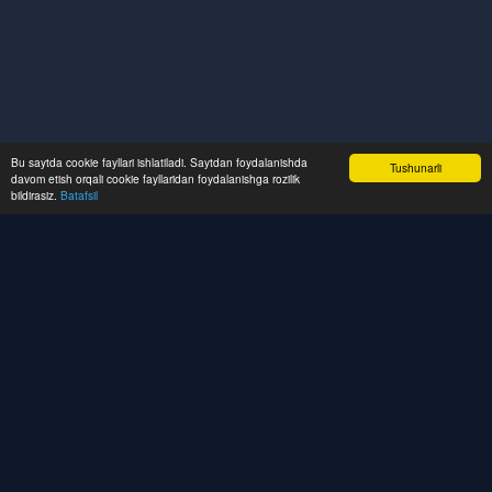
Bu saytda cookie fayllari ishlatiladi. Saytdan foydalanishda
Tushunarli
davom etish orqali cookie fayllaridan foydalanishga rozilik
bildirasiz.
Batafsil