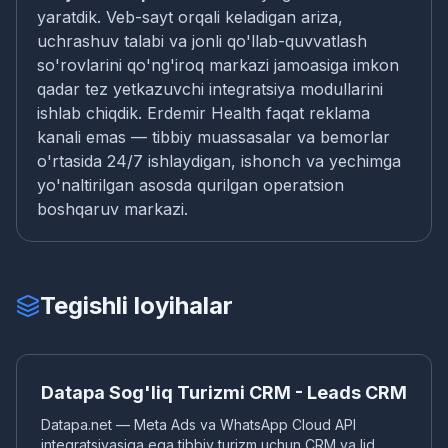
yaratdik. Veb-sayt orqali keladigan ariza,
uchrashuv talabi va jonli qo'llab-quvvatlash
so'rovlarini qo'ng'iroq markazi jamoasiga imkon
qadar tez yetkazuvchi integratsiya modullarini
ishlab chiqdik. Erdemir Health faqat reklama
kanali emas — tibbiy muassasalar va bemorlar
o'rtasida 24/7 ishlaydigan, ishonch va yechimga
yo'naltirilgan asosda qurilgan operatsion
boshqaruv markazi.
Tegishli loyihalar
DA
CRM TIZIMI
Datapa Sog'liq Turizmi CRM - Leads CRM
Datapa.net — Meta Ads va WhatsApp Cloud API
integratsiyasiga ega tibbiy turizm uchun CRM va lid