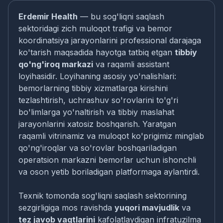
Erdemir Health
— bu sog'liqni saqlash
sektoridagi zich muloqot trafigi va bemor
koordinatsiya jarayonlarini professional darajaga
ko'tarish maqsadida hayotga tatbiq etgan
tibbiy
qo'ng'iroq markazi
va raqamli assistant
loyihasidir. Loyihaning asosiy yo'nalishlari:
bemorlarning tibbiy xizmatlarga kirishini
tezlashtirish, uchrashuv so'rovlarini to'g'ri
bo'limlarga yo'naltirish va tibbiy maslahat
jarayonlarini xatosiz boshqarish. Yaratgan
raqamli vitrinamiz va muloqot ko'prigimiz minglab
qo'ng'iroqlar va so'rovlar boshqariladigan
operatsion markazni bemorlar uchun ishonchli
va oson yetib boriladigan platformaga aylantirdi.
Texnik tomonda sog'liqni saqlash sektorining
sezgirligiga mos ravishda
yuqori mavjudlik
va
tez javob vaqtlarini
kafolatlaydigan infratuzilma