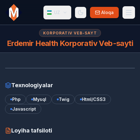
UZ
Aloqa
KORPORATIV VEB-SAYT
Erdemir Health Korporativ Veb-sayti
ER
erdemirsaglik.com/
Texnologiyalar
Php
Mysql
Twig
Html/CSS3
Javascript
Loyiha tafsiloti