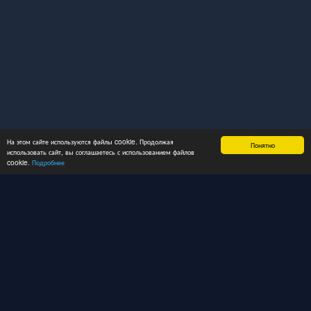
На этом сайте используются файлы cookie. Продолжая
Понятно
использовать сайт, вы соглашаетесь с использованием файлов
cookie.
Подробнее