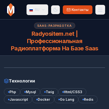
RU
Контакты
SAAS-РАЗРАБОТКА
Radyositem.net |
Профессиональная
Радиоплатформа На Базе Saas
RA
www.radyositem.net
Технологии
Php
Mysql
Twig
Html/CSS3
Javascript
Docker
Go Lang
Redis