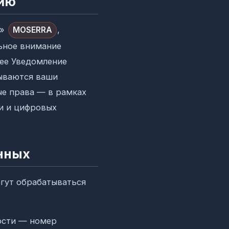
нию
х»
,
MOSERRA
ьное внимание
ее Уведомление
тываются ваши
ые права — в рамках
и и цифровых
нных
огут обрабатываться
ости — номер