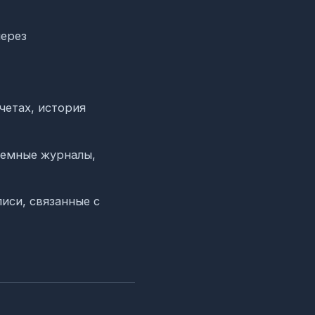
через
четах, история
темные журналы,
иси, связанные с