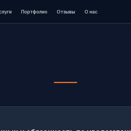
слуги
Портфолио
Отзывы
О нас
едомление о защ
ерсональных данн