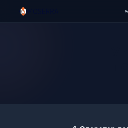
У
Ув
п