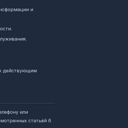
ансформации и
ости.
луживания.
ых действующим
елефону или
смотренных статьёй 6