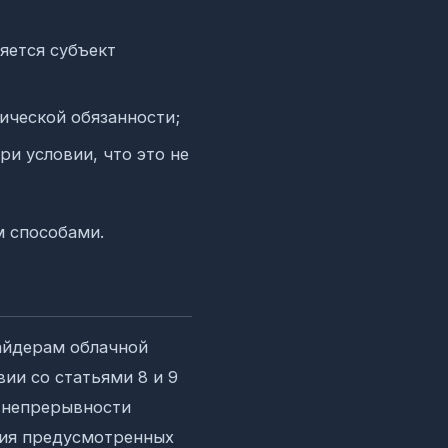
яется субъект
ической обязанности;
и условии, что это не
м способами.
айдерам облачной
ии со статьями 8 и 9
 непрерывности
ния предусмотренных