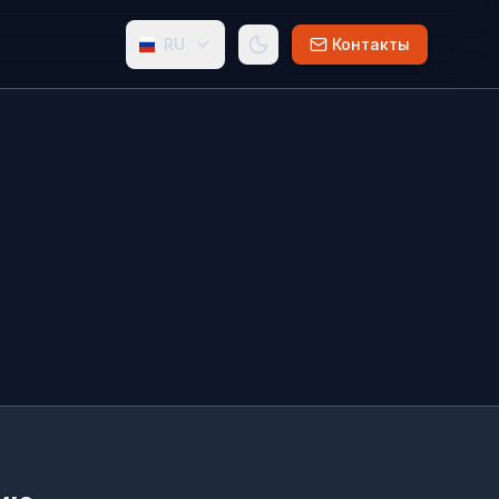
RU
Контакты
ите
ых