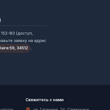
я
152-ФЗ (доступ,
равьте заявку на адрес
.
 Daire:59, 34512
Свяжитесь с нами
ьности
ул. Гагарина, 24, Самарканд,