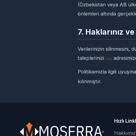
(Özbekistan veya AB ülke
önlemleri altında gerçekleş
7. Haklarınız ve
Verilerinizin silinmesini,
taleplerinizi
adresimize 
Politikamızla ilgili uyuşm
kılınmıştır.
Hızlı Link
Hakkımız