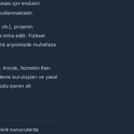
nması için endüstri
kullanmaktadır.
 vb.), projenin
mha edilir. Fiziksel
nli arşivimizde muhafaza
. Ancak, hizmetin ifası
deme kuruluşları ve yasal
hüdü içeren alt
üvenli sunucularda