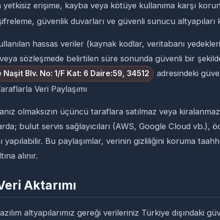
zin yetkisiz erişime, kayba veya kötüye kullanıma karşı koru
freleme, güvenlik duvarları ve güvenli sunucu altyapıları 
ullanılan hassas veriler (kaynak kodlar, veritabanı yedekleri
ya sözleşmede belirtilen süre sonunda güvenli bir şekilde i
adresindeki güve
 Naşit Blv. No: 1/F Kat: 6 Daire:59, 34512
araflarla Veri Paylaşımı
 rızanız olmaksızın üçüncü taraflara satılmaz veya kiralanmaz
arda; bulut servis sağlayıcıları (AWS, Google Cloud vb.), ö
mı yapılabilir. Bu paylaşımlar, verinin gizliliğini koruma taah
ına alınır.
Veri Aktarımı
azılım altyapılarımız gereği verileriniz Türkiye dışındaki g