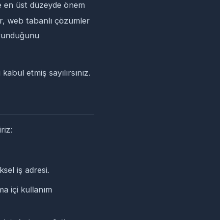
ğine en üst düzeyde önem
ar, web tabanlı çözümler
korunduğunu
 kabul etmiş sayılırsınız.
riz:
ksel iş adresi.
ma içi kullanım