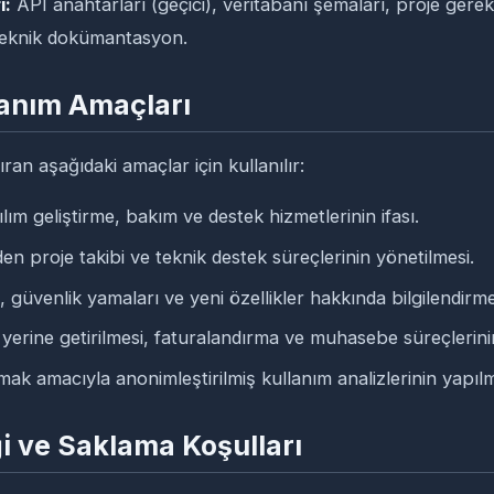
i:
API anahtarları (geçici), veritabanı şemaları, proje gereks
teknik dokümantasyon.
llanım Amaçları
an aşağıdaki amaçlar için kullanılır:
m geliştirme, bakım ve destek hizmetlerinin ifası.
en proje takibi ve teknik destek süreçlerinin yönetilmesi.
, güvenlik yamaları ve yeni özellikler hakkında bilgilendirm
yerine getirilmesi, faturalandırma ve muhasebe süreçlerinin
rmak amacıyla anonimleştirilmiş kullanım analizlerinin yapılm
ği ve Saklama Koşulları