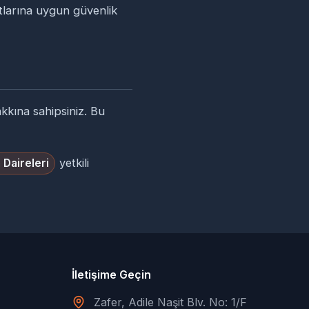
rtlarına uygun güvenlik
hakkına sahipsiniz. Bu
yetkili
 Daireleri
İletişime Geçin
Zafer, Adile Naşit Blv. No: 1/F