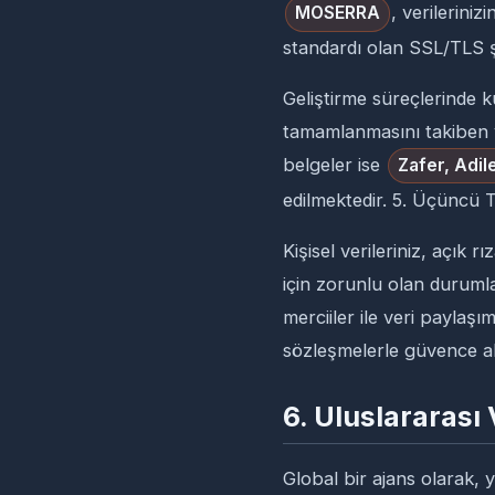
, verilerini
MOSERRA
standardı olan SSL/TLS şi
Geliştirme süreçlerinde k
tamamlanmasını takiben ve
belgeler ise
Zafer, Adile
edilmektedir. 5. Üçüncü T
Kişisel verileriniz, açık
için zorunlu olan duruml
merciiler ile veri paylaşı
sözleşmelerle güvence alt
6. Uluslararası 
Global bir ajans olarak, y