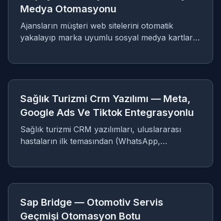
Medya Otomasyonu
Ajansların müşteri web sitelerini otomatik
yakalayıp marka uyumlu sosyal medya kartları
ve Reels videoları üreten, Instagram, Facebook
ve Telegram’a tek panelden yayınlayan çok
SA
kiracılı (multi-tenant) SaaS otomasyon
platformu.
CRM
Sağlık Turizmi Crm Yazılımı — Meta,
Google Ads Ve Tiktok Entegrasyonlu
Sağlık turizmi CRM yazılımları, uluslararası
hastaların ilk temasından (WhatsApp,
Instagram, web formları) tedavi ve konaklama
sonrasına kadar tüm süreçlerini yöneten, çoklu
SA
döviz desteği ve otomatik görev dağılımı sunan
sistemi geliştirdik.
BOT & API ENTEGRASYONLARI
Sap Bridge — Otomotiv Servis
Geçmişi Otomasyon Botu