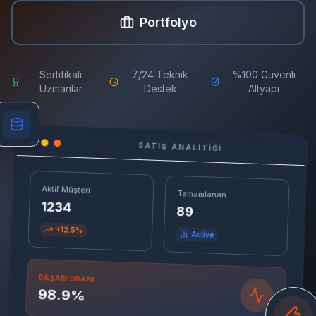
Portfolyo
Sertifikalı
7/24 Teknik
%100 Güvenli
Uzmanlar
Destek
Altyapı
SATIŞ ANALITIĞI
Aktif Müşteri
Tamamlanan
1234
89
+12.5%
Active
BAŞARI ORANI
98.9%