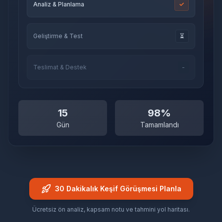
Analiz & Planlama
✓
Geliştirme & Test
⏳
Teslimat & Destek
-
15
98%
Gün
Tamamlandı
30 Dakikalık Keşif Görüşmesi Planla
Ücretsiz ön analiz, kapsam notu ve tahmini yol haritası.