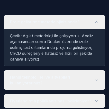
Proje geliştirme metodolojiniz nedir?
Çevik (Agile) metodoloji ile çalışıyoruz. Analiz
aşamasından sonra Docker üzerinde izole
edilmiş test ortamlarında projenizi geliştiriyor,
CI/CD süreçleriyle hatasız ve hızlı bir şekilde
canlıya alıyoruz.
Hangi teknolojileri ve altyapıları
kullanıyorsunuz?
Fiyatlandırma politikanız nasıl belirleniyor?