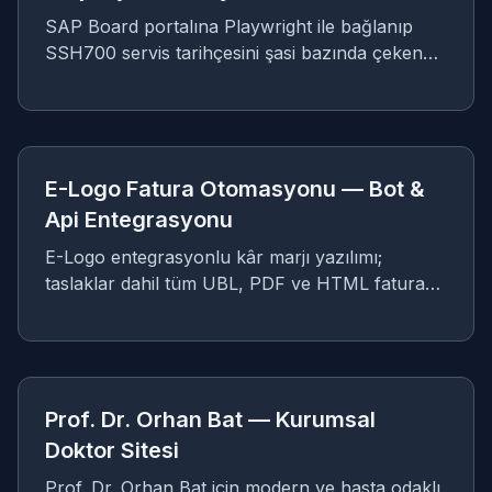
SAP Board portalına Playwright ile bağlanıp
SSH700 servis tarihçesini şasi bazında çeken
çift-bot otomasyon (otomatik kuyruk + canlı
VIN arama).
E-
BOT & API ENTEGRASYONLARI
E-Logo Fatura Otomasyonu — Bot &
Api Entegrasyonu
E-Logo entegrasyonlu kâr marjı yazılımı;
taslaklar dahil tüm UBL, PDF ve HTML fatura
dosyalarını indirerek CRM sisteminizle anlık ve
paralel şekilde senkronize eder.
PR
KURUMSAL WEB
Prof. Dr. Orhan Bat — Kurumsal
Doktor Sitesi
Prof. Dr. Orhan Bat için modern ve hasta odaklı