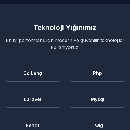
bölge, branş veya çağrı tipi kısa sürede
eklenebilir.
Teknoloji Yığınımız
En iyi performans için modern ve güvenilir teknolojiler
kullanıyoruz.
Go Lang
Php
Laravel
Mysql
React
Twig