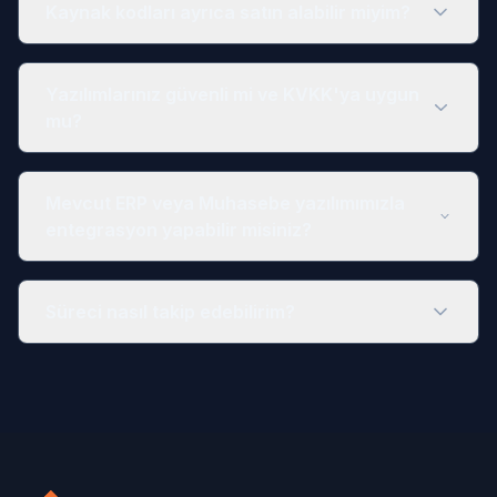
Kaynak kodları ayrıca satın alabilir miyim?
Yazılımlarınız güvenli mi ve KVKK'ya uygun
mu?
Mevcut ERP veya Muhasebe yazılımımızla
entegrasyon yapabilir misiniz?
Süreci nasıl takip edebilirim?