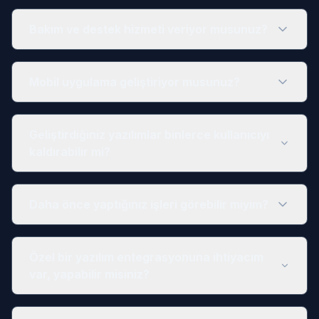
Bakım ve destek hizmeti veriyor musunuz?
Mobil uygulama geliştiriyor musunuz?
Geliştirdiğiniz yazılımlar binlerce kullanıcıyı
kaldırabilir mi?
Daha önce yaptığınız işleri görebilir miyim?
Özel bir yazılım entegrasyonuna ihtiyacım
var, yapabilir misiniz?