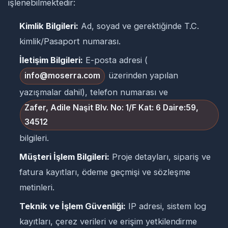
işlenebilmektedir:
Kimlik Bilgileri:
Ad, soyad ve gerektiğinde T.C.
kimlik/Pasaport numarası.
İletişim Bilgileri:
E-posta adresi (
üzerinden yapılan
info@moserra.com
yazışmalar dahil), telefon numarası ve
Zafer, Adile Naşit Blv. No: 1/F Kat: 6 Daire:59,
34512
bilgileri.
Müşteri İşlem Bilgileri:
Proje detayları, sipariş ve
fatura kayıtları, ödeme geçmişi ve sözleşme
metinleri.
Teknik ve İşlem Güvenliği:
IP adresi, sistem log
kayıtları, çerez verileri ve erişim yetkilendirme