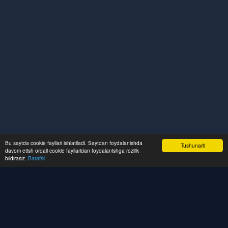
Bu saytda cookie fayllari ishlatiladi. Saytdan foydalanishda
Tushunarli
davom etish orqali cookie fayllaridan foydalanishga rozilik
bildirasiz.
Batafsil