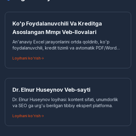
KO
SAAS DASTURIY TAAMINOT
Ko'p Foydalanuvchili Va Kreditga
Asoslangan Mmpı Veb-Ilovalari
An'anaviy Excel jarayonlarini ortda qoldirib, ko'p
foydalanuvchili, kredit tizimli va avtomatik PDF/Word
hisobot funksiyalariga ega professional MMPI
Loyihani ko'rish
(Minnesota ko'p qirrali shaxsiyat inventari) veb-
avtomatizatsiyasi.
DR
KORPORATIV VEB-SAYT
Dr. Elnur Huseynov Veb-sayti
Dr. Elnur Huseynov loyihasi: kontent sifati, unumdorlik
va SEO ga urg'u berilgan tibbiy ekspert platforma.
Loyihani ko'rish