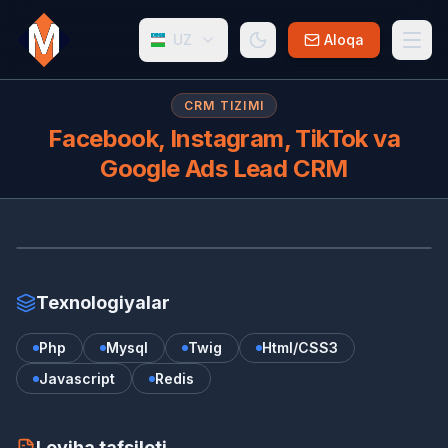
UZ
Aloqa
CRM TIZIMI
Facebook, Instagram, TikTok va
Google Ads Lead CRM
FA
Texnologiyalar
Php
Mysql
Twig
Html/CSS3
Javascript
Redis
Loyiha tafsiloti