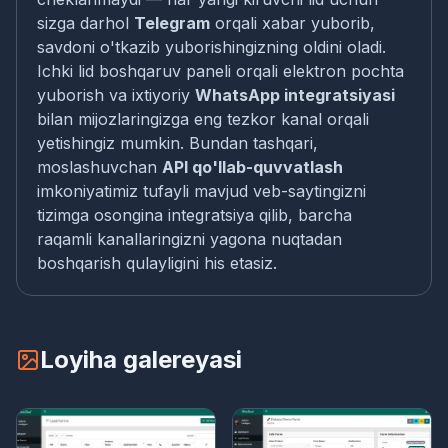
sizga darhol
Telegram
orqali xabar yuborib,
savdoni o'tkazib yuborishingizning oldini oladi.
Ichki lid boshqaruv paneli orqali elektron pochta
yuborish va ixtiyoriy
WhatsApp integratsiyasi
bilan mijozlaringizga eng tezkor kanal orqali
yetishingiz mumkin. Bundan tashqari,
moslashuvchan
API qo'llab-quvvatlash
imkoniyatimiz tufayli mavjud veb-saytingizni
tizimga osongina integratsiya qilib, barcha
raqamli kanallaringizni yagona nuqtadan
boshqarish qulayligini his etasiz.
Loyiha galereyasi