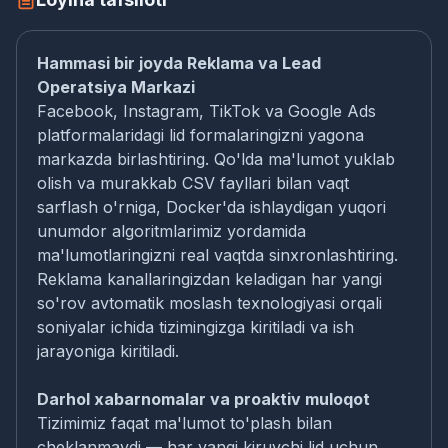
Hammasi bir joyda Reklama va Lead
Operatsiya Markazi
Facebook, Instagram, TikTok va Google Ads
platformalaridagi lid formalaringizni yagona
markazda birlashtiring. Qo'lda ma'lumot yuklab
olish va murakkab CSV fayllari bilan vaqt
sarflash o'rniga, Docker'da ishlaydigan yuqori
unumdor algoritmlarimiz yordamida
ma'lumotlaringizni real vaqtda sinxronlashtiring.
Reklama kanallaringizdan keladigan har yangi
so'rov avtomatik moslash texnologiyasi orqali
soniyalar ichida tizimingizga kiritiladi va ish
jarayoniga kiritiladi.
Darhol xabarnomalar va proaktiv muloqot
Tizimimiz faqat ma'lumot to'plash bilan
cheklanmaydi — har yangi kiruvchi lid uchun