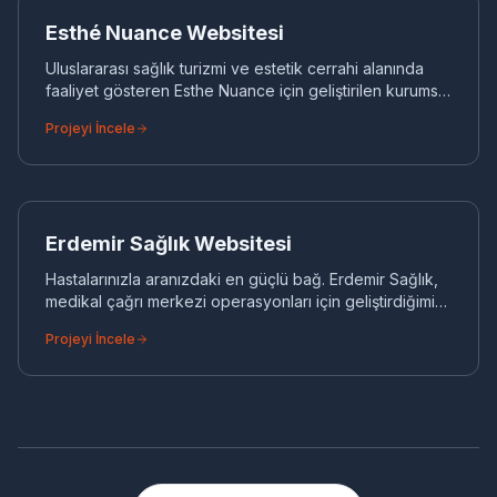
KURUMSAL WEB
Esthé Nuance Websitesi
Uluslararası sağlık turizmi ve estetik cerrahi alanında
faaliyet gösteren Esthe Nuance için geliştirilen kurumsal
websitesidir.
Projeyi İncele
ER
KURUMSAL WEB
Erdemir Sağlık Websitesi
Hastalarınızla aranızdaki en güçlü bağ. Erdemir Sağlık,
medikal çağrı merkezi operasyonları için geliştirdiğimiz
yüksek performanslı ve güvenilir dijital iletişim
Projeyi İncele
altyapısıdır