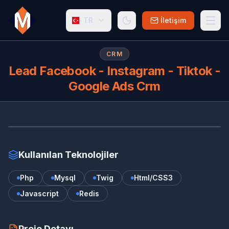
TR
İletişim
CRM
Lead Facebook - Instagram - Tiktok -
Google Ads Crm
LE
Kullanılan Teknolojiler
Php
Mysql
Twig
Html/CSS3
Javascript
Redis
Proje Detayı