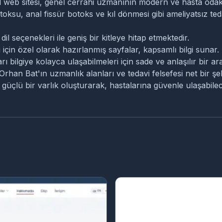
l web sitesi, genel cerrahi uzmanının modern ve hasta odaklı 
botoksu, anal fissür botoks ve kıl dönmesi gibi ameliyatsız t
l seçenekleri ile geniş bir kitleye hitap etmektedir.
için özel olarak hazırlanmış sayfalar, kapsamlı bilgi sunar.
arı bilgiye kolayca ulaşabilmeleri için sade ve anlaşılır bir a
Orhan Bat'ın uzmanlık alanları ve tedavi felsefesi net bir şe
a güçlü bir varlık oluşturarak, hastalarına güvenle ulaşabilec