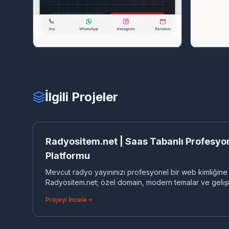
İlgili Projeler
RA
SAAS YAZILIM
Radyositem.net | Saas Tabanlı Profesyo
Platformu
Mevcut radyo yayınınızı profesyonel bir web kimliğine
Radyositem.net; özel domain, modern temalar ve gelişm
sunan bir SaaS çözümüdür.
Projeyi İncele