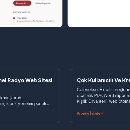
SAAS YAZILIM
nel Radyo Web Sitesi
Çok Kullanıcılı Ve 
Geleneksel Excel süreçlerini 
otomatik PDF/Word raporlam
 kavuşturun.
Kişilik Envanteri) web otom
iş içerik yönetim paneli
Projeyi İncele