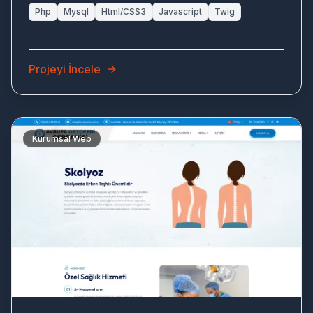
Php
Mysql
Html/CSS3
Javascript
Twig
Projeyi İncele
Kurumsal Web
OR