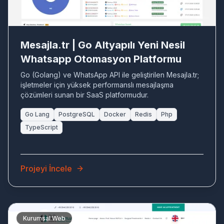
Mesajla.tr | Go Altyapılı Yeni Nesil
Whatsapp Otomasyon Platformu
Go (Golang) ve WhatsApp API ile geliştirilen Mesajla.tr;
işletmeler için yüksek performanslı mesajlaşma
çözümleri sunan bir SaaS platformudur.
Go Lang
PostgreSQL
Docker
Redis
Php
TypeScript
Projeyi İncele
Kurumsal Web