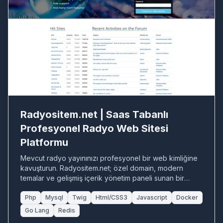
RA
Radyositem.net | Saas Tabanlı
Profesyonel Radyo Web Sitesi
Platformu
Mevcut radyo yayınınızı profesyonel bir web kimliğine
kavuşturun. Radyositem.net; özel domain, modern
temalar ve gelişmiş içerik yönetim paneli sunan bir
SaaS çözümüdür.
Php
Mysql
Twig
Html/CSS3
Javascript
Docker
Go Lang
Redis