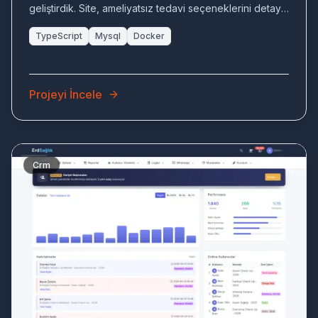
geliştirdik. Site, ameliyatsız tedavi seçeneklerini detaylı
bir şekilde sunmaktadır.
TypeScript
Mysql
Docker
Projeyi İncele
Crm
ER