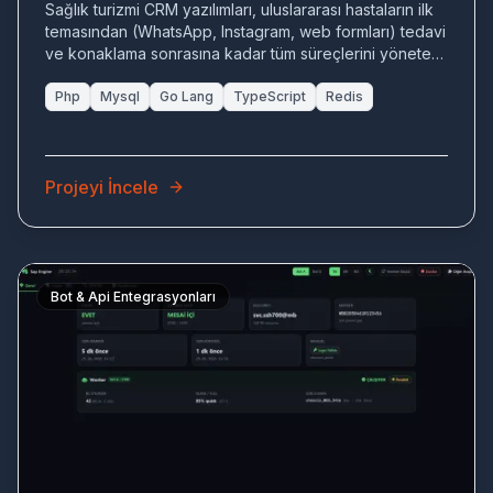
Sağlık turizmi CRM yazılımları, uluslararası hastaların ilk
temasından (WhatsApp, Instagram, web formları) tedavi
ve konaklama sonrasına kadar tüm süreçlerini yöneten,
çoklu döviz desteği ve otomatik görev dağılımı sunan
sistemi geliştirdik.
Php
Mysql
Go Lang
TypeScript
Redis
Projeyi İncele
Bot & Api Entegrasyonları
SA