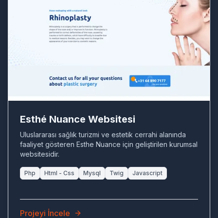
ES
Esthé Nuance Websitesi
Uluslararası sağlık turizmi ve estetik cerrahi alanında
faaliyet gösteren Esthe Nuance için geliştirilen kurumsal
websitesidir.
Php
Html - Css
Mysql
Twig
Javascript
Projeyi İncele