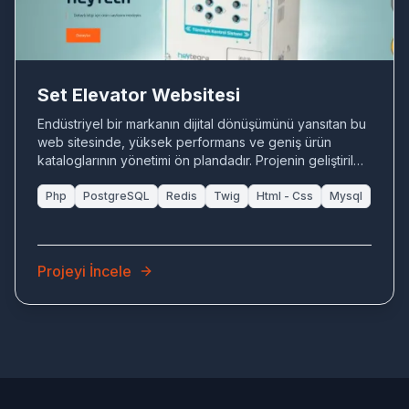
Set Elevator Websitesi
Endüstriyel bir markanın dijital dönüşümünü yansıtan bu
web sitesinde, yüksek performans ve geniş ürün
kataloglarının yönetimi ön plandadır. Projenin geliştirilme
sürecinde, hem masaüstü hem mobil cihazlarda
kusursuz çalışan responsive bir yapı kurgulanmış,
Php
PostgreSQL
Redis
Twig
Html - Css
Mysql
backend tarafında ise ölçeklenebilir ve yönetilebilir bir
sistem tercih edilmiştir.
Projeyi İncele