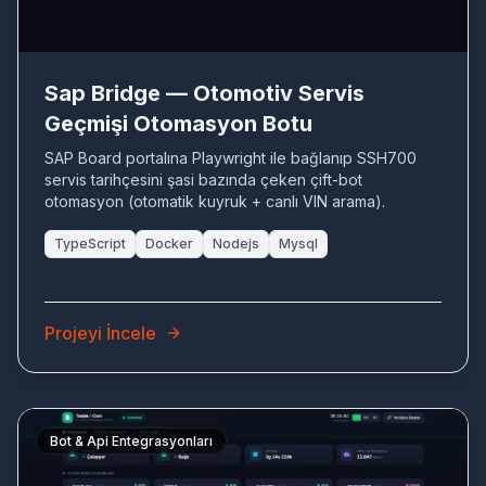
Sap Bridge — Otomotiv Servis
Geçmişi Otomasyon Botu
SAP Board portalına Playwright ile bağlanıp SSH700
servis tarihçesini şasi bazında çeken çift-bot
otomasyon (otomatik kuyruk + canlı VIN arama).
TypeScript
Docker
Nodejs
Mysql
Projeyi İncele
Bot & Api Entegrasyonları