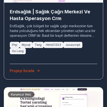
Erdsağlık | Sağlık Çağrı Merkezi Ve
Hasta Operasyon Crm
ErdSağlık, çok bölgeli bir sağlık çağrı merkezinin tüm
hasta yolculuğunu tek ekrandan yöneten uçtan uca bir
operasyon CRM'dir. Basit bir kayıt defterinin ötesine
geçerek; gelen çağrıların ilgili kişiye, oradan
randevuya, randevunun tedavi ve takip sürecine
Php
Mysql
Twig
Html/CSS3
Javascript
dönüştüğü kesintisiz bir akış kurar. Yönetim paneli;
Go Lang
bölge, temsilci ve kampanya bazında anlık durumu
gösterirken, yetki yönetimi her ekibin yalnızca kendi
verisini görmesini sağlar. Esnek yapısı sayesinde yeni
bölge, branş veya çağrı tipi kısa sürede eklenebilir.
Projeyi İncele
Kurumsal Web