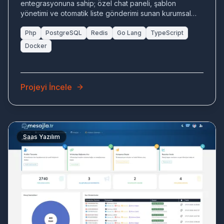
entegrasyonuna sahip; özel chat paneli, şablon
yönetimi ve otomatik liste gönderimi sunan kurumsal
CRM çözümü.
Php
PostgreSQL
Redis
Go Lang
TypeScript
Docker
Projeyi İncele
Saas Yazılım
ME