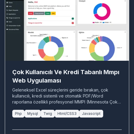
ÇO
Çok Kullanıcılı Ve Kredi Tabanlı Mmpı
Web Uygulaması
Geleneksel Excel süreçlerini geride bırakan, çok
kullanıcılı, kredi sistemli ve otomatik PDF/Word
raporlama özellikli profesyonel MMPI (Minnesota Çok
Yönlü Kişilik Envanteri) web otomasyonu.
Php
Mysql
Twig
Html/CSS3
Javascript