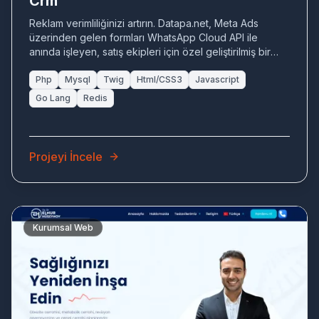
Crm
Reklam verimliliğinizi artırın. Datapa.net, Meta Ads
üzerinden gelen formları WhatsApp Cloud API ile
anında işleyen, satış ekipleri için özel geliştirilmiş bir
veri yönetim altyapısıdır
Php
Mysql
Twig
Html/CSS3
Javascript
Go Lang
Redis
Projeyi İncele
Kurumsal Web
DR