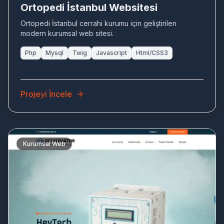
Ortopedi İstanbul Websitesi
Ortopedi İstanbul cerrahi kurumu için geliştirilen
modern kurumsal web sitesi.
Php
Mysql
Twig
Javascript
Html/CSS3
Projeyi İncele
Kurumsal Web
SE