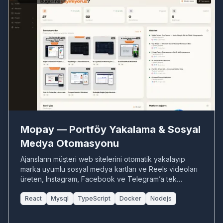
MO
Mopay — Portföy Yakalama & Sosyal
Medya Otomasyonu
Ajansların müşteri web sitelerini otomatik yakalayıp
marka uyumlu sosyal medya kartları ve Reels videoları
üreten, Instagram, Facebook ve Telegram’a tek
panelden yayınlayan çok kiracılı (multi-tenant) SaaS
otomasyon platformu.
React
Mysql
TypeScript
Docker
Nodejs