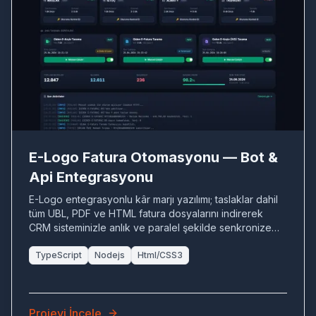
E-
E-Logo Fatura Otomasyonu — Bot &
Api Entegrasyonu
E-Logo entegrasyonlu kâr marjı yazılımı; taslaklar dahil
tüm UBL, PDF ve HTML fatura dosyalarını indirerek
CRM sisteminizle anlık ve paralel şekilde senkronize
eder.
TypeScript
Nodejs
Html/CSS3
Projeyi İncele