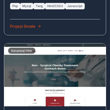
sağlanmıştır.
Php
Mysql
Twig
Html/CSS3
Javascript
Projeyi İncele
Kurumsal Web
DR