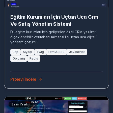
Eğitim Kurumları İçin Uçtan Uca Crm
Ve Satış Yönetim Sistemi
Dil eğitim kurumları için geliştirilen özel CRM yazılımı:
ölçeklenebilir veritabanı mimarisi ile uçtan uca dijital
yönetim çözümü.
Php
Mysql
Twig
Html/CSS3
Javascript
Go Lang
Redis
Projeyi İncele
Saas Yazılım