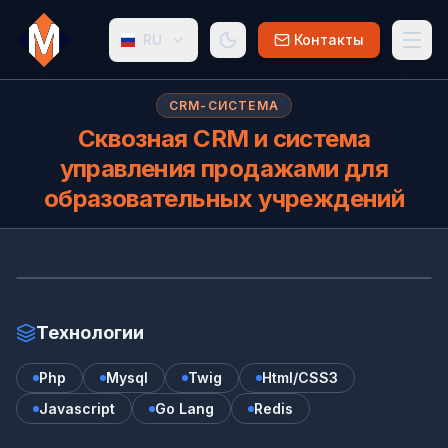
RU
Контакты
CRM-СИСТЕМА
Сквозная CRM и система
управления продажами для
образовательных учреждений
Ск
Технологии
Php
Mysql
Twig
Html/CSS3
Javascript
Go Lang
Redis