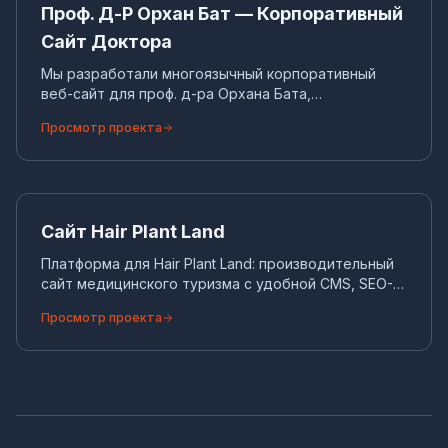
КОРПОРАТИВНЫЙ САЙТ
Проф. Д-Р Орхан Бат — Корпоративный
Сайт Доктора
Мы разработали многоязычный корпоративный
веб-сайт для проф. д-ра Орхана Бата,
представляющий его современные и
Просмотр проекта
ориентированные на пациента методы лечения.
Сайт подробно описывает варианты
безоперационного лечения.
Са
КОРПОРАТИВНЫЙ САЙТ
Сайт Hair Plant Land
Платформа для Hair Plant Land: производительный
сайт медицинского туризма с удобной CMS, SEO-
автоматизацией и мультиязычной структурой.
Просмотр проекта