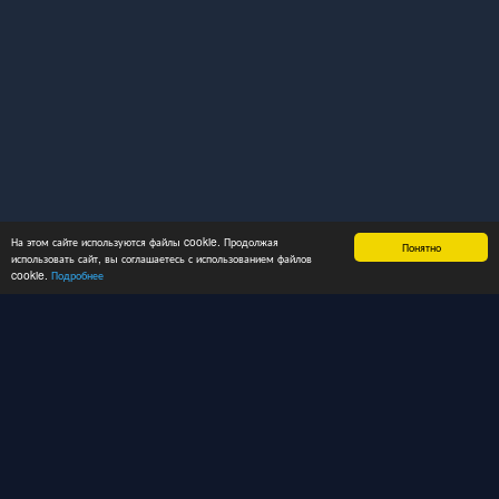
На этом сайте используются файлы cookie. Продолжая
Понятно
использовать сайт, вы соглашаетесь с использованием файлов
cookie.
Подробнее