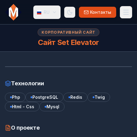
RU
Контакты
КОРПОРАТИВНЫЙ САЙТ
Сайт Set Elevator
Са
www.setelevator.nl
Технологии
Php
PostgreSQL
Redis
Twig
Html - Css
Mysql
О проекте