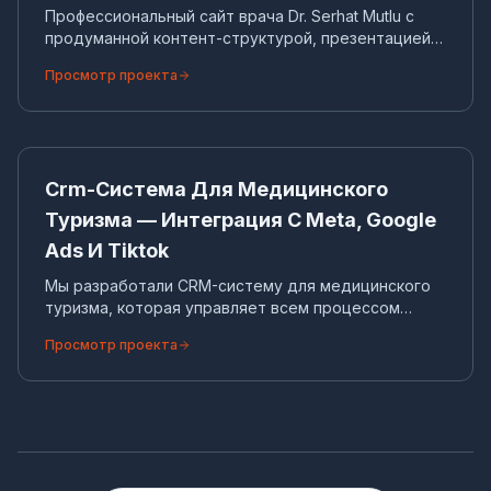
Профессиональный сайт врача Dr. Serhat Mutlu с
продуманной контент-структурой, презентацией
услуг и усилением органического трафика.
Просмотр проекта
CR
CRM-СИСТЕМА
Crm-Система Для Медицинского
Туризма — Интеграция С Meta, Google
Ads И Tiktok
Мы разработали CRM-систему для медицинского
туризма, которая управляет всем процессом
взаимодействия с международными пациентами
Просмотр проекта
— от первого контакта (WhatsApp, Instagram, веб-
формы) до завершения лечения и проживания,
предлагая поддержку нескольких валют и
автоматическое распределение задач.