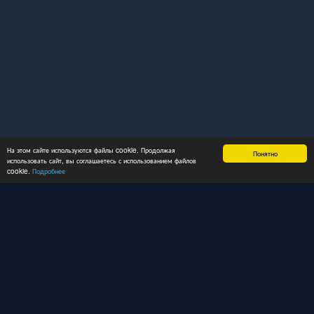
На этом сайте используются файлы cookie. Продолжая
Понятно
использовать сайт, вы соглашаетесь с использованием файлов
cookie.
Подробнее