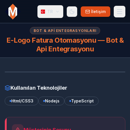
TR
İletişim
BOT & API ENTEGRASYONLARI
E-Logo Fatura Otomasyonu — Bot &
Api Entegrasyonu
E-
Kullanılan Teknolojiler
Html/CSS3
Nodejs
TypeScript
Müşterinin Sorunu