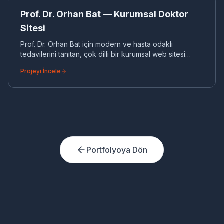
KURUMSAL WEB
Prof. Dr. Orhan Bat — Kurumsal Doktor
Sitesi
Prof. Dr. Orhan Bat için modern ve hasta odaklı
tedavilerini tanıtan, çok dilli bir kurumsal web sitesi
geliştirdik. Site, ameliyatsız tedavi seçeneklerini detaylı
Projeyi İncele
bir şekilde sunmaktadır.
Portfolyoya Dön