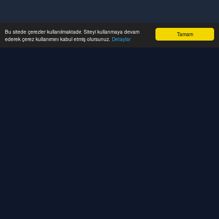
Bu sitede çerezler kullanılmaktadır. Siteyi kullanmaya devam
Tamam
ederek çerez kullanımını kabul etmiş olursunuz.
Detaylar
CRM sistemleri, SaaS platformları, API
entegrasyonları ve kurumsal web çözümleri