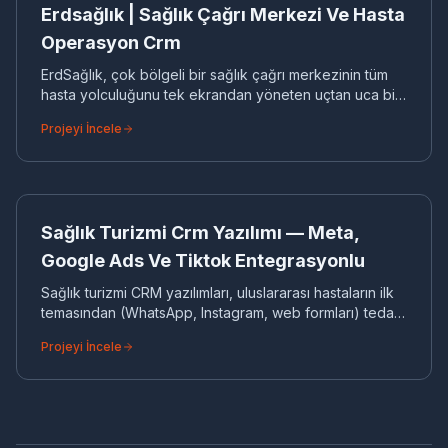
CRM
Erdsağlık | Sağlık Çağrı Merkezi Ve Hasta
Operasyon Crm
ErdSağlık, çok bölgeli bir sağlık çağrı merkezinin tüm
hasta yolculuğunu tek ekrandan yöneten uçtan uca bir
operasyon CRM'dir. Basit bir kayıt defterinin ötesine
Projeyi İncele
geçerek; gelen çağrıların ilgili kişiye, oradan
randevuya, randevunun tedavi ve takip sürecine
dönüştüğü kesintisiz bir akış kurar. Yönetim paneli;
SA
bölge, temsilci ve kampanya bazında anlık durumu
gösterirken, yetki yönetimi her ekibin yalnızca kendi
CRM
Sağlık Turizmi Crm Yazılımı — Meta,
verisini görmesini sağlar. Esnek yapısı sayesinde yeni
bölge, branş veya çağrı tipi kısa sürede eklenebilir.
Google Ads Ve Tiktok Entegrasyonlu
Sağlık turizmi CRM yazılımları, uluslararası hastaların ilk
temasından (WhatsApp, Instagram, web formları) tedavi
ve konaklama sonrasına kadar tüm süreçlerini yöneten,
Projeyi İncele
çoklu döviz desteği ve otomatik görev dağılımı sunan
sistemi geliştirdik.