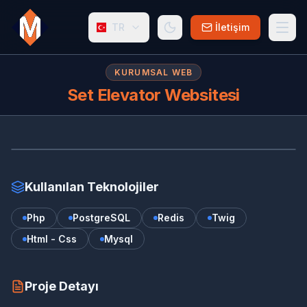
TR
İletişim
KURUMSAL WEB
Set Elevator Websitesi
SE
www.setelevator.nl
Kullanılan Teknolojiler
Php
PostgreSQL
Redis
Twig
Html - Css
Mysql
Proje Detayı