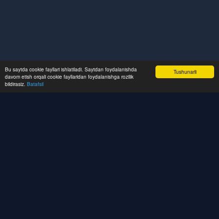
Bu saytda cookie fayllari ishlatiladi. Saytdan foydalanishda
Tushunarli
davom etish orqali cookie fayllaridan foydalanishga rozilik
bildirasiz.
Batafsil