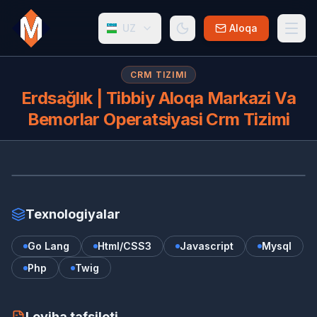
UZ
Aloqa
CRM TIZIMI
Erdsağlık | Tibbiy Aloqa Markazi Va
Bemorlar Operatsiyasi Crm Tizimi
ER
Texnologiyalar
Go Lang
Html/CSS3
Javascript
Mysql
Php
Twig
Loyiha tafsiloti