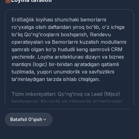
ErdSağlık loyihasi shunchaki bemorlarni
ro'yxatga olish daftaridan yiroq bo'lib, o'z ichiga
to'liq Qo'ng'iroqlarni boshqarish, Randevu
operatsiyalari va Bemorlarni kuzatish modullarini
qamrab olgan ko'p hududli keng qamrovli CRM
yechimidir. Loyiha arxitekturasi dizayn va biznes
mantiqni (logic) bir-biridan ajratadigan qatlamli
tuzilmada, yuqori unumdorlik va xavfsizlikni
ta'minlaydigan tarzda ishlab chiqilgan.
Tizim imkoniyatlari: Qo'ng'iroq va Lead (Mijoz)
boshqaruvi: Kiruvchi va chiquvchi qo'ng'iroqlar
qayd etiladigan, potensial bemorlar operatorlarga
avtomatik taqsimlanadigan va ularning
Batafsil O'qish
issiq/sovuq/aylangan holatlariga ko'ra
kuzatiladigan markaziy lead moduli.