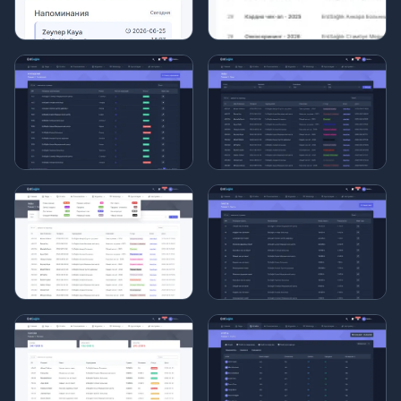
Ro'yxatlar: Barcha bemor, nomzod va
qo'ng'iroqlar yozuvlari qidiruv, filtrlash va
saralash orqali boshqariladigan, tashqi manbaga
eksport qilinadigan hisobot infratuzilmasi.