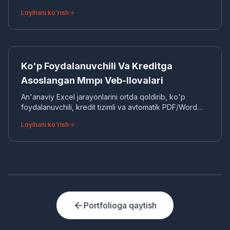
korporativ veb-sayt ishlab chiqdik. Sayt jarrohliksiz
Loyihani ko'rish
davolash imkoniyatlarini batafsil taqdim etadi.
KO
SAAS DASTURIY TAAMINOT
Ko'p Foydalanuvchili Va Kreditga
Asoslangan Mmpı Veb-Ilovalari
An'anaviy Excel jarayonlarini ortda qoldirib, ko'p
foydalanuvchili, kredit tizimli va avtomatik PDF/Word
hisobot funksiyalariga ega professional MMPI
Loyihani ko'rish
(Minnesota ko'p qirrali shaxsiyat inventari) veb-
avtomatizatsiyasi.
Portfolioga qaytish