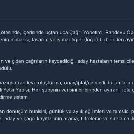
çok ötesinde, içerisinde uçtan uca Çağrı Yönetimi, Randevu 
n mimarisi, tasarım ve iş mantığını (logic) birbirinden ayı
n ve giden çağrıların kaydedildiği, aday hastaların temsilci
odülü.
azında randevu oluşturma, onay/iptal/gelmedi durumlarını 
 Yetki Yapısı: Her şubenin verisini birbirinden ayıran, role
irme sistemi.
n dönüşüm hunisini, günlük ve aylık eğilimleri ve temsilci 
 aday ve çağrı kayıtlarının arama, filtreleme ve sıralama ile 