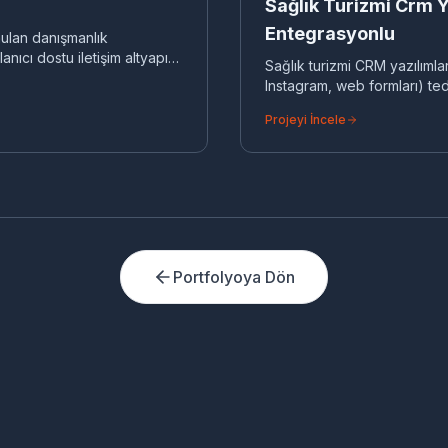
Sağlık Turizmi Crm Y
Entegrasyonlu
nulan danışmanlık
lanıcı dostu iletişim altyapısı
Sağlık turizmi CRM yazılımla
Instagram, web formları) te
yöneten, çoklu döviz desteği
Projeyi İncele
Portfolyoya Dön