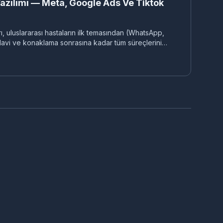
azılımı — Meta, Google Ads Ve Tiktok
rı, uluslararası hastaların ilk temasından (WhatsApp,
davi ve konaklama sonrasına kadar tüm süreçlerini
 ve otomatik görev dağılımı sunan sistemi geliştirdik.