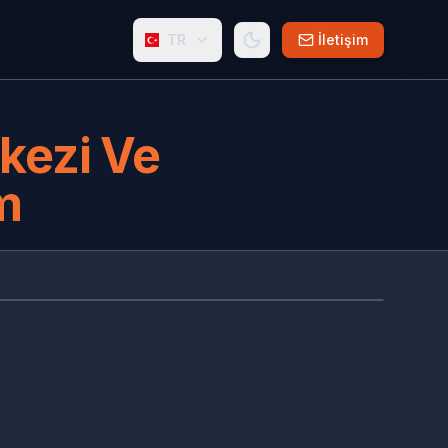
TR
İletişim
rkezi Ve
m