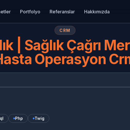
etler
Portfolyo
Referanslar
Hakkımızda
CRM
ık | Sağlık Çağrı Me
Hasta Operasyon Cr
ER
ql
Php
Twig