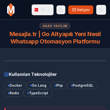
TR
İletişim
SAAS YAZILIM
Mesajla.tr | Go Altyapılı Yeni Nesil
Whatsapp Otomasyon Platformu
ME
mesajla.tr/
Kullanılan Teknolojiler
Docker
Go Lang
Php
PostgreSQL
Redis
TypeScript