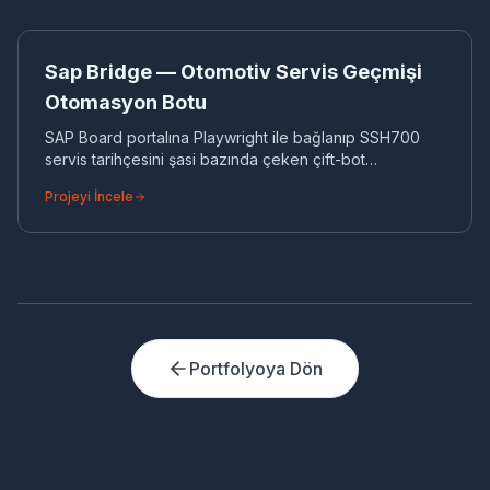
SA
BOT & API ENTEGRASYONLARI
Sap Bridge — Otomotiv Servis Geçmişi
Otomasyon Botu
SAP Board portalına Playwright ile bağlanıp SSH700
servis tarihçesini şasi bazında çeken çift-bot
otomasyon (otomatik kuyruk + canlı VIN arama).
Projeyi İncele
Portfolyoya Dön