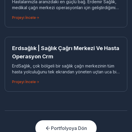
Hastalarınızla aranızdaki en güçlü bağ. Erdemir Sağlık,
medikal çağrı merkezi operasyonları için geliştirdiğimiz
yüksek performanslı ve güvenilir dijital iletişim
Projeyi İncele
altyapısıdır
ER
CRM
Erdsağlık | Sağlık Çağrı Merkezi Ve Hasta
Operasyon Crm
ErdSağlık, çok bölgeli bir sağlık çağrı merkezinin tüm
hasta yolculuğunu tek ekrandan yöneten uçtan uca bir
operasyon CRM'dir. Basit bir kayıt defterinin ötesine
Projeyi İncele
geçerek; gelen çağrıların ilgili kişiye, oradan
randevuya, randevunun tedavi ve takip sürecine
dönüştüğü kesintisiz bir akış kurar. Yönetim paneli;
bölge, temsilci ve kampanya bazında anlık durumu
gösterirken, yetki yönetimi her ekibin yalnızca kendi
verisini görmesini sağlar. Esnek yapısı sayesinde yeni
bölge, branş veya çağrı tipi kısa sürede eklenebilir.
Portfolyoya Dön